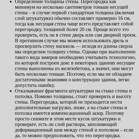
Определение толщины стены. Перегородка как
минимум на несколько сантиметров тоньше несущей
стены – в случае первой стандартная толщина (включая
слой штукатурки) обычно составляет примерно 16 см,
тогда как несущая стена чаще всего представляет собой
перегородку. толщиной более 20 см. Проще всего это
проверить, есть ли в стене дверь или сам дверной проем.
В противном случае мы можем использовать дрель и
просверлить стену насквозь — исходя из длины сверла
мы определим толщину стены. Однако при выполнении
такого вида замеров необходимо учитывать технологию,
по которой построен дом: в некоторых зданиях несущие
стены выполнены из железобетона, а значит, они могут
быть несколько тоньше. Поэтому, если мы не обладаем
достаточными знаниями о конструкции здания, легко
допустить ошибку.
Откалывание фрагмента штукатурки на стыке стены и
потолка. Помимо толщины, стоит проверить и высоту
стены. Перегородка, которой не приходится нести
дополнительные нагрузки, ниже, а на стыке стены и
потолка имеется компенсационный зазор. Поэтому
просто снимите в этом месте кусок штукатурки и
проверьте, есть ли слой раствора, заполняющий
деформационный шов между стеной и потолком – если
да, то можно предположить, что это перегородка.