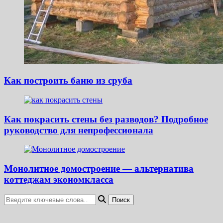
Как построить баню из сруба
Как покрасить стены без разводов? Подробное
руководство для непрофессионала
Монолитное домостроение — альтернатива
коттеджам экономкласса
Ищите
что-
то?