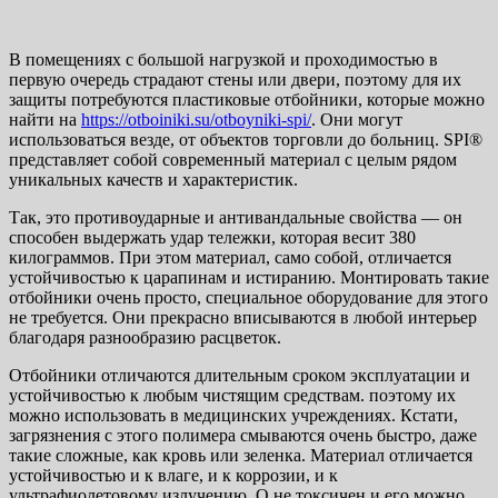
В помещениях с большой нагрузкой и проходимостью в
первую очередь страдают стены или двери, поэтому для их
защиты потребуются пластиковые отбойники, которые можно
найти на
https://otboiniki.su/otboyniki-spi/
. Они могут
использоваться везде, от объектов торговли до больниц. SPI®
представляет собой современный материал с целым рядом
уникальных качеств и характеристик.
Так, это противоударные и антивандальные свойства — он
способен выдержать удар тележки, которая весит 380
килограммов. При этом материал, само собой, отличается
устойчивостью к царапинам и истиранию. Монтировать такие
отбойники очень просто, специальное оборудование для этого
не требуется. Они прекрасно вписываются в любой интерьер
благодаря разнообразию расцветок.
Отбойники отличаются длительным сроком эксплуатации и
устойчивостью к любым чистящим средствам. поэтому их
можно использовать в медицинских учреждениях. Кстати,
загрязнения с этого полимера смываются очень быстро, даже
такие сложные, как кровь или зеленка. Материал отличается
устойчивостью и к влаге, и к коррозии, и к
ультрафиолетовому излучению. О не токсичен и его можно